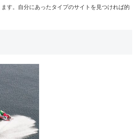
ります。自分にあったタイプのサイトを見つければ的