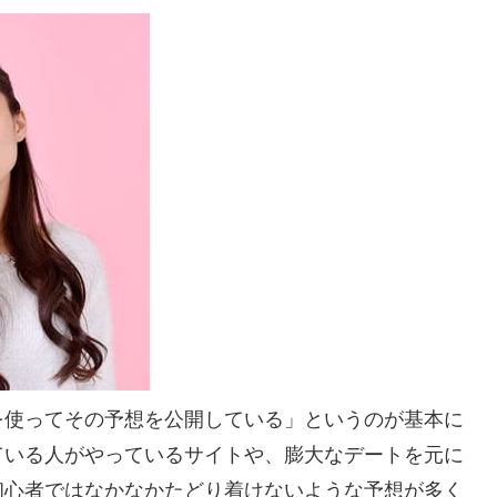
を使ってその予想を公開している」というのが基本に
ている人がやっているサイトや、膨大なデートを元に
初心者ではなかなかたどり着けないような予想が多く