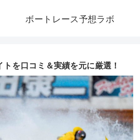
ボートレース予想ラボ
イトを口コミ＆実績を元に厳選！