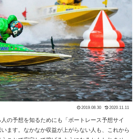
2019.08.30
2020.11.11
る人の予想を知るためにも「ボートレース予想サイ
思います。なかなか収益が上がらない人も、これから