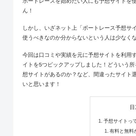
ボートレースを始めたい人にも予想サイトを
ん！
しかし、いざネット上「ボートレース予想サ
使うべきなのか分からないという人は少なく
今回は口コミや実績を元に予想サイトを利用
イトを5つピックアップしました！どういう
想サイトがあるのか？など、間違ったサイト
いと思います！
目
予想サイトっ
有料と無料