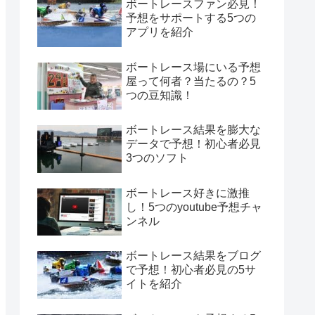
ボートレースファン必見！
予想をサポートする5つの
アプリを紹介
ボートレース場にいる予想
屋って何者？当たるの？5
つの豆知識！
ボートレース結果を膨大な
データで予想！初心者必見
3つのソフト
ボートレース好きに激推
し！5つのyoutube予想チャ
ンネル
ボートレース結果をブログ
で予想！初心者必見の5サ
イトを紹介