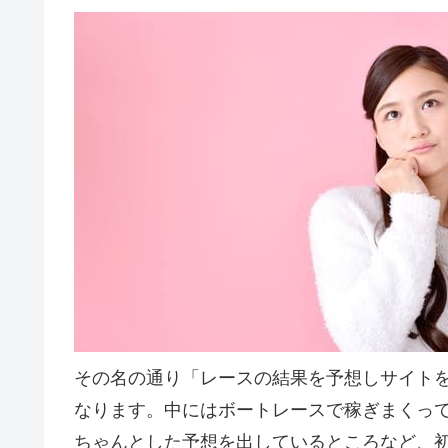
その名の通り「レースの結果を予想しサイト
なります。中にはボートレースで稼ぎまくっ
ちゃんとした予想を出しているところなど、