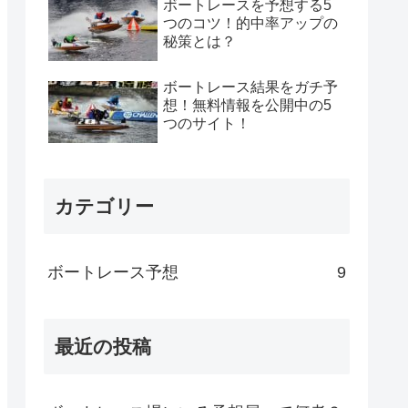
ボートレースを予想する5
つのコツ！的中率アップの
秘策とは？
ボートレース結果をガチ予
想！無料情報を公開中の5
つのサイト！
カテゴリー
ボートレース予想
9
最近の投稿